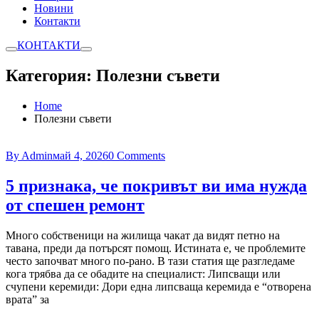
Новини
Контакти
КОНТАКТИ
Категория:
Полезни съвети
Home
Полезни съвети
By Admin
май 4, 2026
0 Comments
5 признака, че покривът ви има нужда
от спешен ремонт
Много собственици на жилища чакат да видят петно на
тавана, преди да потърсят помощ. Истината е, че проблемите
често започват много по-рано. В тази статия ще разгледаме
кога трябва да се обадите на специалист: Липсващи или
счупени керемиди: Дори една липсваща керемида е “отворена
врата” за