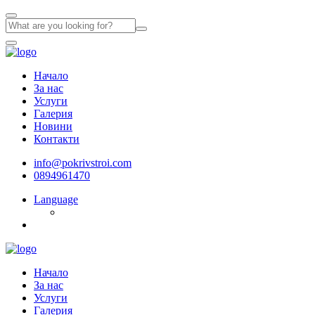
Начало
За нас
Услуги
Галерия
Новини
Контакти
info@pokrivstroi.com
0894961470
Language
Начало
За нас
Услуги
Галерия