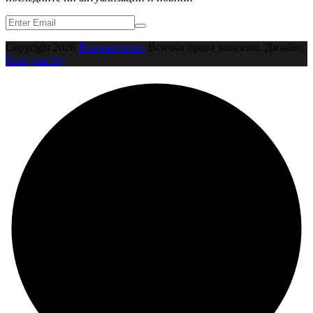
Copyright
2026
Покривстрой.
Всички права запазени. Дизайн:
Encrypted.bg