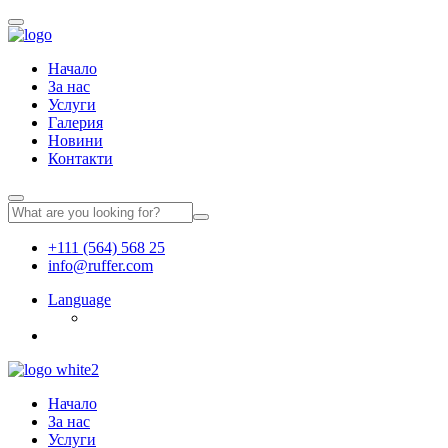
Начало
За нас
Услуги
Галерия
Новини
Контакти
+111 (564) 568 25
info@ruffer.com
Language
Начало
За нас
Услуги